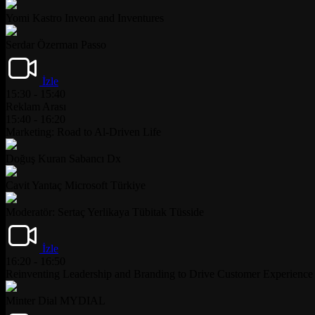
Yomi Kastro
Inveon and Inventures
Serdar Özerman
Passo
İzle
15:30 - 15:40
Reklam Arası
15:40 - 16:20
Marketing: Road to Al-Driven Life
Doğuş Kuran
Sabancı Dx
Cavit Yantaç
Microsoft Türkiye
Moderatör: Sertaç Yerlikaya
Tübitak Tüsside
İzle
16:20 - 16:50
Reinventing Leadership and Branding to Drive Customer Experience
Minter Dial
MYDIAL