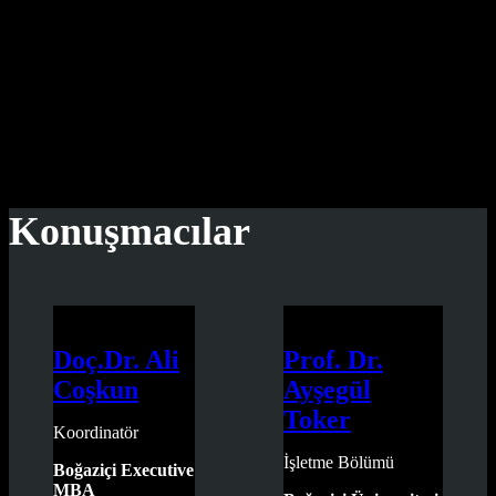
8.Digital Analytics Summit
"Digital Analytics Summit'i 18 Kasım 2021'de gerçekleştiriyoruz.
Organizasyon, yeni normal düzen gerekliliklerinin hassasiyetle
yerine getirilmesi kapsamında korunma tedbirleri ışığında online
olarak gerçekleşecektir."
Konuşmacılar
Doç.Dr. Ali
Prof. Dr.
Coşkun
Ayşegül
Toker
Koordinatör
İşletme Bölümü
Boğaziçi Executive
MBA