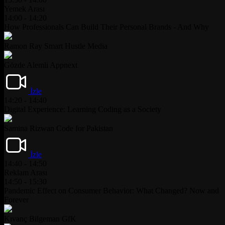
Yemek Arası
14:00 - 14:20
How Professionals Can Build Their Personal Brands - And Why
Ramon Ray
Smart Hustle Media
Gözde Alemli
Appnext
İzle
14:20 - 14:40
Digital Experience: Learning Coding as a Society
Samina Rizwan
Code for Pakistan
İzle
14:40 - 14:50
Reklam Arası
14:50 - 15:30
Pandemic Effect on Consumer Behavior: What Changed? Now and
Forever
Kıvanç Bilgeman
GfK