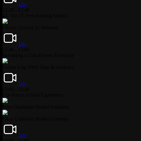
İzle
12:20 - 12:40
42: The IT Peer-learning School
Olivier Crouzet
42 Network
İzle
12:40 - 13:00
Becoming a Data-Driven Enterprise
Erdem Kılıç
AWS Data & Analytics
İzle
13:00 - 13:30
The Future is Data Experience
Peter Hartmann
Henkel Germany
Okay Güntekin
Henkel Germany
İzle
13:30 - 14:00