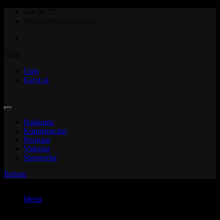
444 56 77
iletisim@bussplus.com
Giriş
Giriş
Kayıt ol
Hakkında
Konuşmacılar
Program
Videolar
Sponsorlar
İletişim
Menü