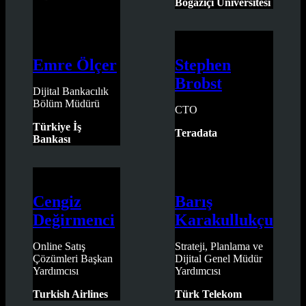
Boğaziçi Üniversitesi
Emre Ölçer
Stephen
Brobst
Dijital Bankacılık
Bölüm Müdürü
CTO
Türkiye İş
Teradata
Bankası
Cengiz
Barış
Değirmenci
Karakullukçu
Online Satış
Strateji, Planlama ve
Çözümleri Başkan
Dijital Genel Müdür
Yardımcısı
Yardımcısı
Turkish Airlines
Türk Telekom