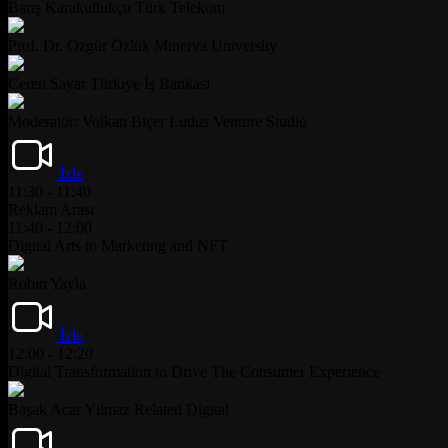
Barış Karakullukçu
Türk Telekom
Prof. Dr. Özgür Özlük
Minerva University
Ceren Sayar
Türkiye İş Bankası
Moderatör: Volkan Biçer
Ludus Venture Studio
İzle
11:30 - 11:40
Reklam Arası
11:40 - 12:00
Digital Arts to Marketing and NFT
Robin Yayla
İzle
12:00 - 12:20
Digital Transformation to Drive The Consumer Experience
Başak Acar Yılmaz
Related Digital