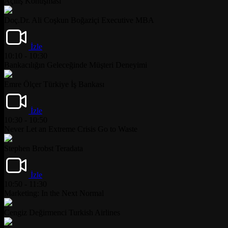
Açılış Konuşması
Doç.Dr. Ali Coşkun
Boğaziçi Executive MBA
İzle
10:10 - 10:30
Bankacılığın Geleceğinde Müşteri Deneyimi
Emre Ölçer
Türkiye İş Bankası
İzle
10:30 - 10:50
Never Let an Extreme Crisis Go to Waste
Stephen Brobst
Teradata
İzle
10:50 - 11:30
Marketing: In the Next Normal
Cengiz Değirmenci
Turkish Airlines