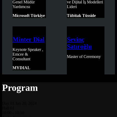
Genel Müdür
ve Dijital İş Modelleri
Yardımcısı
Lideri
Microsoft Türkiye
Tübitak Tüsside
Minter Dial
Sevinç
Satıroğlu
Keynote Speaker ,
Emcee &
Master of Ceremony
Consultant
MYDIAL
Program
Day
01
Jan 20, 2024
Hall 01
10:00 - 10:10